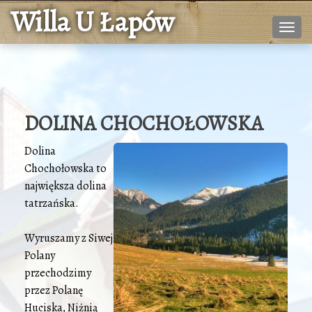
Willa U Łapów
Nawig
DOLINA CHOCHOŁOWSKA
Dolina
Chochołowska to
największa dolina
tatrzańska.
Wyruszamy z Siwej
Polany
przechodzimy
przez Polanę
Huciska, Niżnią