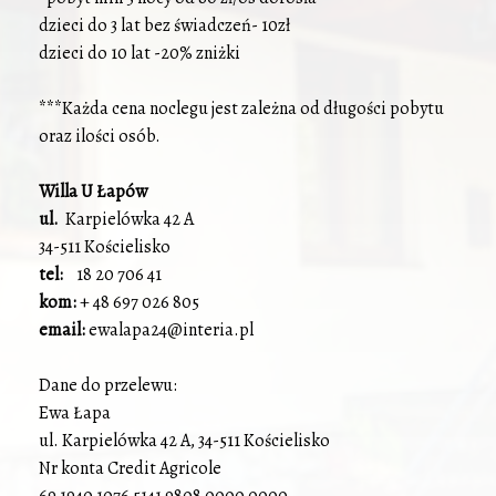
dzieci do 3 lat bez świadczeń- 10zł
dzieci do 10 lat -20% zniżki
***Każda cena noclegu jest zależna od długości pobytu
oraz ilości osób.
Willa U Łapów
ul.
Karpielówka 42 A
34-511 Kościelisko
tel:
18 20 706 41
kom:
+ 48 697 026 805
email:
ewalapa24@interia.pl
Dane do przelewu:
Ewa Łapa
ul. Karpielówka 42 A, 34-511 Kościelisko
Nr konta Credit Agricole