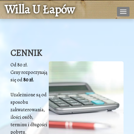
Willa U Łapów
Nawig
CENNIK
Od 80 zł.
Ceny rozpoczynają
się od
80 zł.
Uzależnione są od
sposobu
zakwaterowania,
ilości osób,
terminu i długości
pobytu.