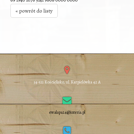
69 1940 1076 5141 9808 0000 0000
« powrót do listy
34-511 Kościelisko, ul. Karpielówka 42 A
ewalapa24@interia.pl